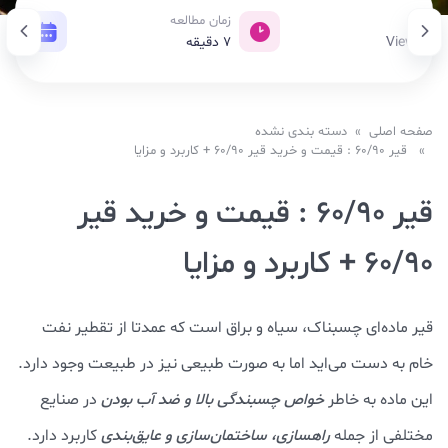
بازدید
زمان مطالعه
تاری
342 View
7
دقیقه
12 تیر 1403
صفحه اصلی
»
دسته بندی نشده
» قیر 60/90 : قیمت و خرید قیر 60/90 + کاربرد و مزایا
قیر 60/90 : قیمت و خرید قیر
60/90 + کاربرد و مزایا
قیر ماده‌ای چسبناک، سیاه و براق است که عمدتا از تقطیر نفت
خام به دست می‌اید اما به صورت طبیعی نیز در طبیعت وجود دارد.
این ماده به خاطر
خواص چسبندگی بالا و ضد آب بودن
در صنایع
مختلفی از جمله
راهسازی، ساختمان‌سازی و عایق‌بندی
کاربرد دارد.