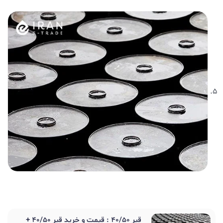
قیر 40/50 : قیمت و خرید قیر 40/50 +